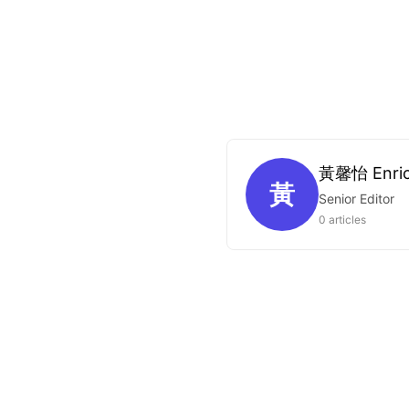
黃馨怡 Enri
黃
Senior Editor
0 articles