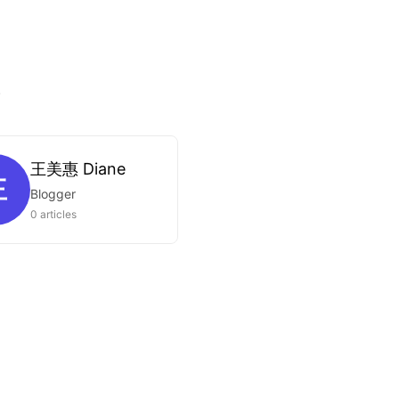
.
王美惠 Diane
王
Blogger
0 articles